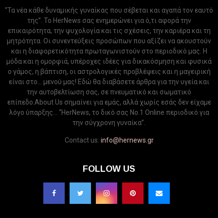
“Τα νέα κάθε δυναμικής γυναίκας που σέβεται και αγαπά τον εαυτό
της”. Το HerNews σας ενημερώνει για ό,τι αφορά την
επικαιρότητα, την ψυχολογία και τις σχέσεις, την καριέρα και τη
μητρότητα. Οι συνεντεύξεις προσώπων που αξίζει να ακουστούν
και η διαφορετικότητα πρωταγωνιστούν στο περιοδικό μας. Η
μόδα και η ομορφιά, υπέροχες ιδέες για δικακόσμηση και φυσικά
ο γάμος, η βάπτιση, οι αστρολογικές προβλέψεις και η μαγειρική
είναι στο... μενού μας! Εδώ θα διαβάσετε άρθρα για την υγεία και
την αυτοβελτίωση σας, σε πνευματικό και σωματικό
επίπεδο.About Us σημαίνει για εμάς, αλλά χωρίς εσάς δεν είχαμε
λόγο ύπαρξης... “HerNews, το δικό σας Νo.1 Online περιοδικό για
την σύγχρονη γυναίκα”.
Contact us:
info@hernews.gr
FOLLOW US