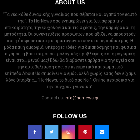
ABOUT US
“Τα νέα κάθε δυναμικής γυναίκας που σέβεται και αγαπά τον εαυτό
της”. Το HerNews σας ενημερώνει για ό,τι αφορά την
επικαιρότητα, την ψυχολογία και τις σχέσεις, την καριέρα και τη
μητρότητα. Οι συνεντεύξεις προσώπων που αξίζει να ακουστούν
και η διαφορετικότητα πρωταγωνιστούν στο περιοδικό μας. Η
μόδα και η ομορφιά, υπέροχες ιδέες για δικακόσμηση και φυσικά
ο γάμος, η βάπτιση, οι αστρολογικές προβλέψεις και η μαγειρική
είναι στο... μενού μας! Εδώ θα διαβάσετε άρθρα για την υγεία και
την αυτοβελτίωση σας, σε πνευματικό και σωματικό
επίπεδο.About Us σημαίνει για εμάς, αλλά χωρίς εσάς δεν είχαμε
λόγο ύπαρξης... “HerNews, το δικό σας Νo.1 Online περιοδικό για
την σύγχρονη γυναίκα”.
Contact us:
info@hernews.gr
FOLLOW US