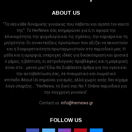
ABOUT US
“Τα νέα κάθε δυναμικής γυναίκας που σέβεται και αγαπά τον εαυτό
της”. Το HerNews σας ενημερώνει για ό,τι αφορά την
επικαιρότητα, την ψυχολογία και τις σχέσεις, την καριέρα και τη
μητρότητα. Οι συνεντεύξεις προσώπων που αξίζει να ακουστούν
και η διαφορετικότητα πρωταγωνιστούν στο περιοδικό μας. Η
μόδα και η ομορφιά, υπέροχες ιδέες για δικακόσμηση και φυσικά
ο γάμος, η βάπτιση, οι αστρολογικές προβλέψεις και η μαγειρική
είναι στο... μενού μας! Εδώ θα διαβάσετε άρθρα για την υγεία και
την αυτοβελτίωση σας, σε πνευματικό και σωματικό
επίπεδο.About Us σημαίνει για εμάς, αλλά χωρίς εσάς δεν είχαμε
λόγο ύπαρξης... “HerNews, το δικό σας Νo.1 Online περιοδικό για
την σύγχρονη γυναίκα”.
Contact us:
info@hernews.gr
FOLLOW US