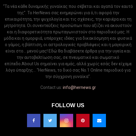
“Τα νέα κάθε δυναμικής γυναίκας που σέβεται και αγαπά τον εαυτό
της”. Το HerNews σας ενημερώνει για ό,τι αφορά την
επικαιρότητα, την ψυχολογία και τις σχέσεις, την καριέρα και τη
μητρότητα. Οι συνεντεύξεις προσώπων που αξίζει να ακουστούν
και η διαφορετικότητα πρωταγωνιστούν στο περιοδικό μας. Η
μόδα και η ομορφιά, υπέροχες ιδέες για δικακόσμηση και φυσικά
ο γάμος, η βάπτιση, οι αστρολογικές προβλέψεις και η μαγειρική
είναι στο... μενού μας! Εδώ θα διαβάσετε άρθρα για την υγεία και
την αυτοβελτίωση σας, σε πνευματικό και σωματικό
επίπεδο.About Us σημαίνει για εμάς, αλλά χωρίς εσάς δεν είχαμε
λόγο ύπαρξης... “HerNews, το δικό σας Νo.1 Online περιοδικό για
την σύγχρονη γυναίκα”.
Contact us:
info@hernews.gr
FOLLOW US