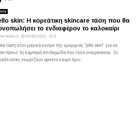
auty
ello skin: H κορεάτικη skincare τάση που θα
ονοπωλήσει το ενδιαφέρον το καλοκαίρι
Her News b
09/06/2022
0
νέα τάση στον μαγικό κοσμό της ομορφιάς “jello skin” για να
οκτήσεις τη λαμπερή επιδερμίδα που τόσο ονειρεύεσαι. Οι
ρεάτισσες γνωρίζουν αρκετό καιρό πριν...