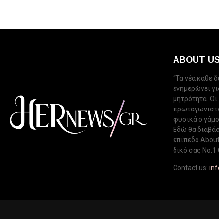
ABOUT U
“Τα νέα κάθε 
ενημερώνει για
μητρότητα. Οι
πρωταγωνιστού
φυσικά ο γάμος
Εδώ θα διαβάσ
επίπεδο.About 
δικό σας Νo.1 
Contact us:
in