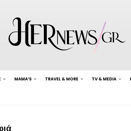
Ξ
MAMA’S
TRAVEL & MORE
TV & MEDIA
φιά