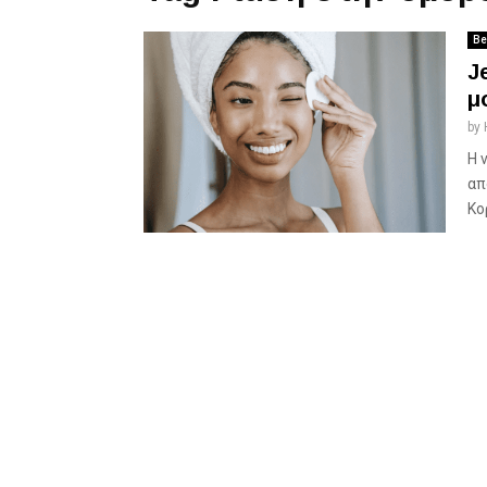
Be
J
μ
by
H 
απ
Κο