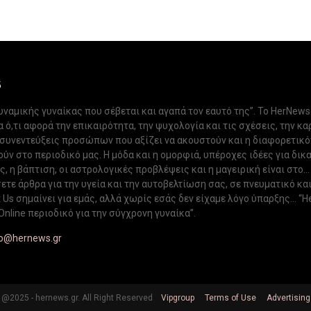
S
δυναμικής γυναίκας που σέβεται και αγαπά τον εαυτό της”. Το HerNews
 ό,τι αφορά την επικαιρότητα, την ψυχολογία και τις σχέσεις, την κα
 συνεντεύξεις προσώπων που αξίζει να ακουστούν και η διαφορετικ
ν στο περιοδικό μας. Η μόδα και η ομορφιά, υπέροχες ιδέες για δικ
, η βάπτιση, οι αστρολογικές προβλέψεις και η μαγειρική είναι στο...
ετε άρθρα για την υγεία και την αυτοβελτίωση σας, σε πνευματικό κα
Us σημαίνει για εμάς, αλλά χωρίς εσάς δεν είχαμε λόγο ύπαρξης... “H
Online περιοδικό για την σύγχρονη γυναίκα”.
fo@hernews.gr
@2025 - hernews.gr. All Right Reserved
Vipgroup
Terms of Use
Advertising