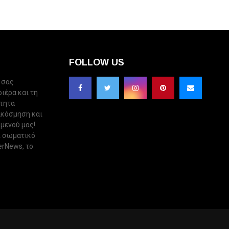
FOLLOW US
 σας
ριέρα και τη
ότητα
ακόσμηση και
 μενού μας!
ι σωματικό
erNews, το