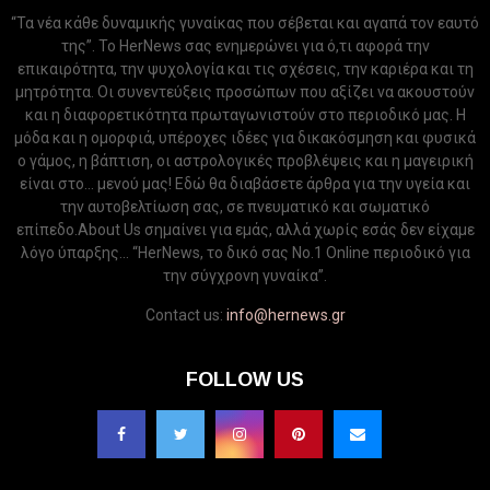
“Τα νέα κάθε δυναμικής γυναίκας που σέβεται και αγαπά τον εαυτό
της”. Το HerNews σας ενημερώνει για ό,τι αφορά την
επικαιρότητα, την ψυχολογία και τις σχέσεις, την καριέρα και τη
μητρότητα. Οι συνεντεύξεις προσώπων που αξίζει να ακουστούν
και η διαφορετικότητα πρωταγωνιστούν στο περιοδικό μας. Η
μόδα και η ομορφιά, υπέροχες ιδέες για δικακόσμηση και φυσικά
ο γάμος, η βάπτιση, οι αστρολογικές προβλέψεις και η μαγειρική
είναι στο... μενού μας! Εδώ θα διαβάσετε άρθρα για την υγεία και
την αυτοβελτίωση σας, σε πνευματικό και σωματικό
επίπεδο.About Us σημαίνει για εμάς, αλλά χωρίς εσάς δεν είχαμε
λόγο ύπαρξης... “HerNews, το δικό σας Νo.1 Online περιοδικό για
την σύγχρονη γυναίκα”.
Contact us:
info@hernews.gr
FOLLOW US