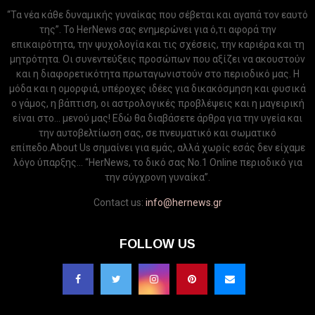
“Τα νέα κάθε δυναμικής γυναίκας που σέβεται και αγαπά τον εαυτό
της”. Το HerNews σας ενημερώνει για ό,τι αφορά την
επικαιρότητα, την ψυχολογία και τις σχέσεις, την καριέρα και τη
μητρότητα. Οι συνεντεύξεις προσώπων που αξίζει να ακουστούν
και η διαφορετικότητα πρωταγωνιστούν στο περιοδικό μας. Η
μόδα και η ομορφιά, υπέροχες ιδέες για δικακόσμηση και φυσικά
ο γάμος, η βάπτιση, οι αστρολογικές προβλέψεις και η μαγειρική
είναι στο... μενού μας! Εδώ θα διαβάσετε άρθρα για την υγεία και
την αυτοβελτίωση σας, σε πνευματικό και σωματικό
επίπεδο.About Us σημαίνει για εμάς, αλλά χωρίς εσάς δεν είχαμε
λόγο ύπαρξης... “HerNews, το δικό σας Νo.1 Online περιοδικό για
την σύγχρονη γυναίκα”.
Contact us:
info@hernews.gr
FOLLOW US