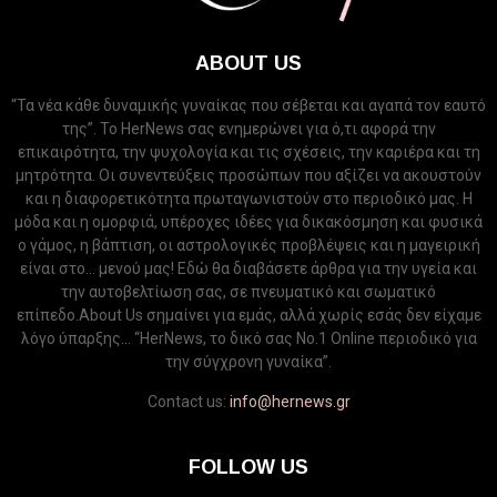
ABOUT US
“Τα νέα κάθε δυναμικής γυναίκας που σέβεται και αγαπά τον εαυτό
της”. Το HerNews σας ενημερώνει για ό,τι αφορά την
επικαιρότητα, την ψυχολογία και τις σχέσεις, την καριέρα και τη
μητρότητα. Οι συνεντεύξεις προσώπων που αξίζει να ακουστούν
και η διαφορετικότητα πρωταγωνιστούν στο περιοδικό μας. Η
μόδα και η ομορφιά, υπέροχες ιδέες για δικακόσμηση και φυσικά
ο γάμος, η βάπτιση, οι αστρολογικές προβλέψεις και η μαγειρική
είναι στο... μενού μας! Εδώ θα διαβάσετε άρθρα για την υγεία και
την αυτοβελτίωση σας, σε πνευματικό και σωματικό
επίπεδο.About Us σημαίνει για εμάς, αλλά χωρίς εσάς δεν είχαμε
λόγο ύπαρξης... “HerNews, το δικό σας Νo.1 Online περιοδικό για
την σύγχρονη γυναίκα”.
Contact us:
info@hernews.gr
FOLLOW US