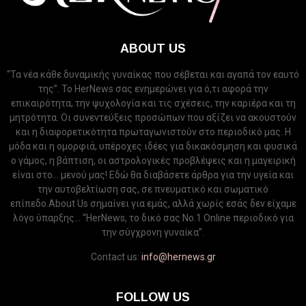
ABOUT US
“Τα νέα κάθε δυναμικής γυναίκας που σέβεται και αγαπά τον εαυτό
της”. Το HerNews σας ενημερώνει για ό,τι αφορά την
επικαιρότητα, την ψυχολογία και τις σχέσεις, την καριέρα και τη
μητρότητα. Οι συνεντεύξεις προσώπων που αξίζει να ακουστούν
και η διαφορετικότητα πρωταγωνιστούν στο περιοδικό μας. Η
μόδα και η ομορφιά, υπέροχες ιδέες για δικακόσμηση και φυσικά
ο γάμος, η βάπτιση, οι αστρολογικές προβλέψεις και η μαγειρική
είναι στο... μενού μας! Εδώ θα διαβάσετε άρθρα για την υγεία και
την αυτοβελτίωση σας, σε πνευματικό και σωματικό
επίπεδο.About Us σημαίνει για εμάς, αλλά χωρίς εσάς δεν είχαμε
λόγο ύπαρξης... “HerNews, το δικό σας Νo.1 Online περιοδικό για
την σύγχρονη γυναίκα”.
Contact us:
info@hernews.gr
FOLLOW US