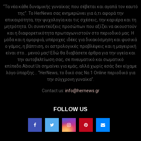
“Τα νέα κάθε δυναμικής γυναίκας που σέβεται και αγαπά τον εαυτό
της”. Το HerNews σας ενημερώνει για ό,τι αφορά την
επικαιρότητα, την ψυχολογία και τις σχέσεις, την καριέρα και τη
μητρότητα. Οι συνεντεύξεις προσώπων που αξίζει να ακουστούν
και η διαφορετικότητα πρωταγωνιστούν στο περιοδικό μας. Η
μόδα και η ομορφιά, υπέροχες ιδέες για δικακόσμηση και φυσικά
ο γάμος, η βάπτιση, οι αστρολογικές προβλέψεις και η μαγειρική
είναι στο... μενού μας! Εδώ θα διαβάσετε άρθρα για την υγεία και
την αυτοβελτίωση σας, σε πνευματικό και σωματικό
επίπεδο.About Us σημαίνει για εμάς, αλλά χωρίς εσάς δεν είχαμε
λόγο ύπαρξης... “HerNews, το δικό σας Νo.1 Online περιοδικό για
την σύγχρονη γυναίκα”.
Contact us:
info@hernews.gr
FOLLOW US