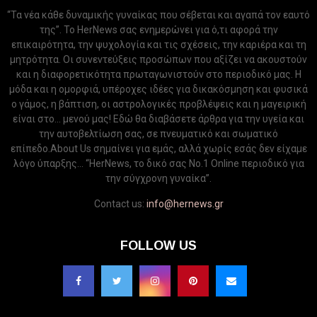
“Τα νέα κάθε δυναμικής γυναίκας που σέβεται και αγαπά τον εαυτό
της”. Το HerNews σας ενημερώνει για ό,τι αφορά την
επικαιρότητα, την ψυχολογία και τις σχέσεις, την καριέρα και τη
μητρότητα. Οι συνεντεύξεις προσώπων που αξίζει να ακουστούν
και η διαφορετικότητα πρωταγωνιστούν στο περιοδικό μας. Η
μόδα και η ομορφιά, υπέροχες ιδέες για δικακόσμηση και φυσικά
ο γάμος, η βάπτιση, οι αστρολογικές προβλέψεις και η μαγειρική
είναι στο... μενού μας! Εδώ θα διαβάσετε άρθρα για την υγεία και
την αυτοβελτίωση σας, σε πνευματικό και σωματικό
επίπεδο.About Us σημαίνει για εμάς, αλλά χωρίς εσάς δεν είχαμε
λόγο ύπαρξης... “HerNews, το δικό σας Νo.1 Online περιοδικό για
την σύγχρονη γυναίκα”.
Contact us:
info@hernews.gr
FOLLOW US