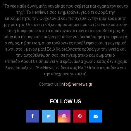
“Τα νέα κάθε δυναμικής γυναίκας που σέβεται και αγαπά τον εαυτό
της”. Το HerNews σας ενημερώνει για ό,τι αφορά την
επικαιρότητα, την ψυχολογία και τις σχέσεις, την καριέρα και τη
μητρότητα. Οι συνεντεύξεις προσώπων που αξίζει να ακουστούν
και η διαφορετικότητα πρωταγωνιστούν στο περιοδικό μας. Η
μόδα και η ομορφιά, υπέροχες ιδέες για δικακόσμηση και φυσικά
ο γάμος, η βάπτιση, οι αστρολογικές προβλέψεις και η μαγειρική
είναι στο... μενού μας! Εδώ θα διαβάσετε άρθρα για την υγεία και
την αυτοβελτίωση σας, σε πνευματικό και σωματικό
επίπεδο.About Us σημαίνει για εμάς, αλλά χωρίς εσάς δεν είχαμε
λόγο ύπαρξης... “HerNews, το δικό σας Νo.1 Online περιοδικό για
την σύγχρονη γυναίκα”.
Contact us:
info@hernews.gr
FOLLOW US