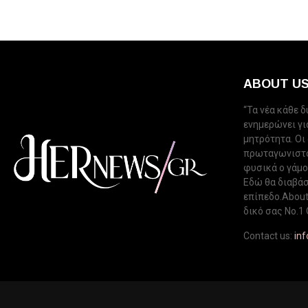
ABOUT U
“Τα νέα κάθε 
ενημερώνει για
μητρότητα. Οι
πρωταγωνιστού
φυσικά ο γάμος
Εδώ θα διαβάσ
επίπεδο.About 
δικό σας Νo.1 
Contact us:
in