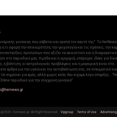
S
δυναμικής γυναίκας που σέβεται και αγαπά τον εαυτό της”. Το HerNews
 ό,τι αφορά την επικαιρότητα, την ψυχολογία και τις σχέσεις, την κα
 συνεντεύξεις προσώπων που αξίζει να ακουστούν και η διαφορετικ
ν στο περιοδικό μας. Η μόδα και η ομορφιά, υπέροχες ιδέες για δικ
, η βάπτιση, οι αστρολογικές προβλέψεις και η μαγειρική είναι στο...
ετε άρθρα για την υγεία και την αυτοβελτίωση σας, σε πνευματικό κα
Us σημαίνει για εμάς, αλλά χωρίς εσάς δεν είχαμε λόγο ύπαρξης... “H
Online περιοδικό για την σύγχρονη γυναίκα”.
fo@hernews.gr
@2025 - hernews.gr. All Right Reserved
Vipgroup
Terms of Use
Advertising