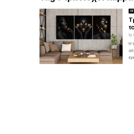
DE
Τ
τ
by
Η 
απ
εγ