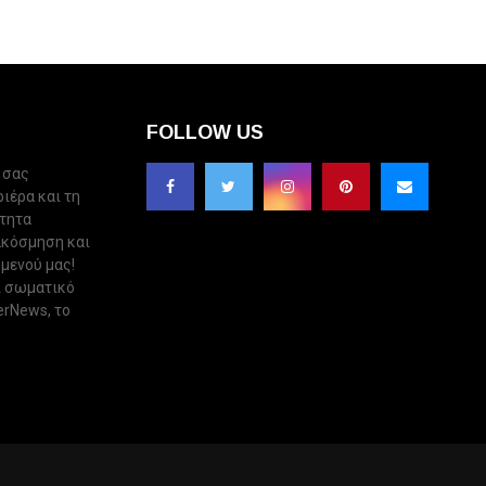
FOLLOW US
 σας
ριέρα και τη
ότητα
ακόσμηση και
 μενού μας!
ι σωματικό
erNews, το