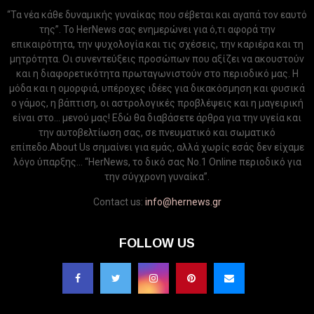
“Τα νέα κάθε δυναμικής γυναίκας που σέβεται και αγαπά τον εαυτό
της”. Το HerNews σας ενημερώνει για ό,τι αφορά την
επικαιρότητα, την ψυχολογία και τις σχέσεις, την καριέρα και τη
μητρότητα. Οι συνεντεύξεις προσώπων που αξίζει να ακουστούν
και η διαφορετικότητα πρωταγωνιστούν στο περιοδικό μας. Η
μόδα και η ομορφιά, υπέροχες ιδέες για δικακόσμηση και φυσικά
ο γάμος, η βάπτιση, οι αστρολογικές προβλέψεις και η μαγειρική
είναι στο... μενού μας! Εδώ θα διαβάσετε άρθρα για την υγεία και
την αυτοβελτίωση σας, σε πνευματικό και σωματικό
επίπεδο.About Us σημαίνει για εμάς, αλλά χωρίς εσάς δεν είχαμε
λόγο ύπαρξης... “HerNews, το δικό σας Νo.1 Online περιοδικό για
την σύγχρονη γυναίκα”.
Contact us:
info@hernews.gr
FOLLOW US