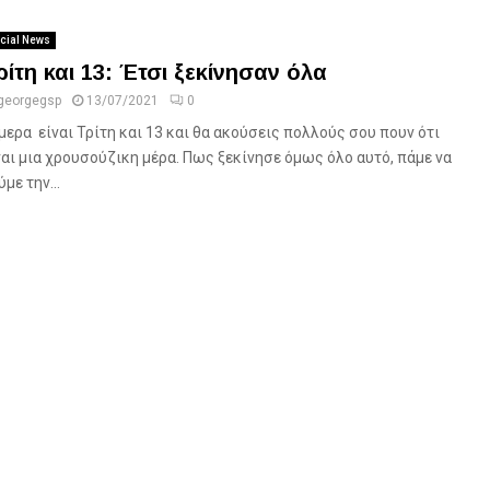
cial News
ρίτη και 13: Έτσι ξεκίνησαν όλα
georgegsp
13/07/2021
0
μερα είναι Τρίτη και 13 και θα ακούσεις πολλούς σου πουν ότι
ναι μια χρουσούζικη μέρα. Πως ξεκίνησε όμως όλο αυτό, πάμε να
με την...