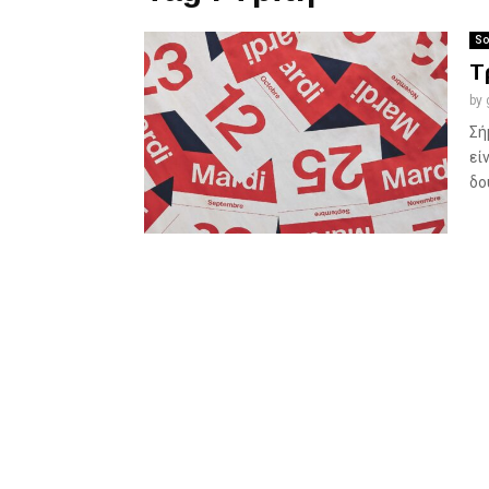
So
Τ
by
Σή
εί
δού