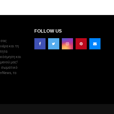
FOLLOW US
 σας
ριέρα και τη
ότητα
ακόσμηση και
 μενού μας!
ι σωματικό
erNews, το