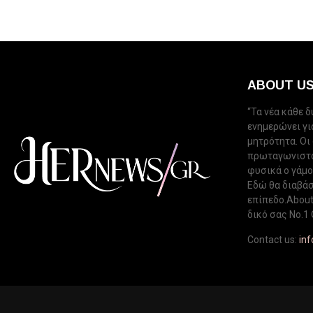
ABOUT U
“Τα νέα κάθε 
ενημερώνει για
μητρότητα. Οι
πρωταγωνιστού
φυσικά ο γάμος
Εδώ θα διαβάσ
επίπεδο.About 
δικό σας Νo.1 
Contact us:
in