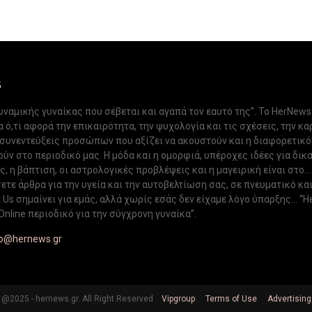
S
δυναμικής γυναίκας που σέβεται και αγαπά τον εαυτό της”. Το HerNews
 ό,τι αφορά την επικαιρότητα, την ψυχολογία και τις σχέσεις, την κα
 συνεντεύξεις προσώπων που αξίζει να ακουστούν και η διαφορετικ
ν στο περιοδικό μας. Η μόδα και η ομορφιά, υπέροχες ιδέες για δικ
, η βάπτιση, οι αστρολογικές προβλέψεις και η μαγειρική είναι στο...
ετε άρθρα για την υγεία και την αυτοβελτίωση σας, σε πνευματικό κα
Us σημαίνει για εμάς, αλλά χωρίς εσάς δεν είχαμε λόγο ύπαρξης... “H
Online περιοδικό για την σύγχρονη γυναίκα”.
fo@hernews.gr
@2025 - hernews.gr. All Right Reserved
Vipgroup
Terms of Use
Advertising