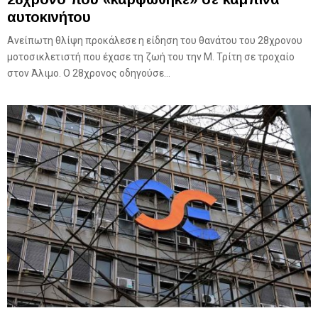
αυτοκινήτου
Ανείπωτη θλίψη προκάλεσε η είδηση του θανάτου του 28χρονου
μοτοσικλετιστή που έχασε τη ζωή του την Μ. Τρίτη σε τροχαίο
στον Άλιμο. Ο 28χρονος οδηγούσε...