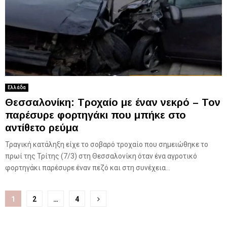
Ελλάδα
Θεσσαλονίκη: Tροχαίο με έναν νεκρό – Τον
παρέσυρε φορτηγάκι που μπήκε στο
αντίθετο ρεύμα
Τραγική κατάληξη είχε το σοβαρό τροχαίο που σημειώθηκε το
πρωί της Τρίτης (7/3) στη Θεσσαλονίκη όταν ένα αγροτικό
φορτηγάκι παρέσυρε έναν πεζό και στη συνέχεια...
Σελιδοποίηση
1
2
…
4
άρθρων