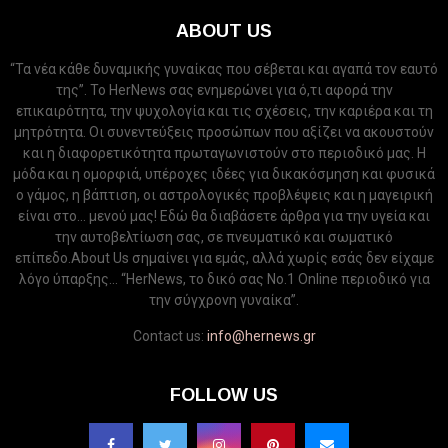
ABOUT US
“Τα νέα κάθε δυναμικής γυναίκας που σέβεται και αγαπά τον εαυτό
της”. Το HerNews σας ενημερώνει για ό,τι αφορά την
επικαιρότητα, την ψυχολογία και τις σχέσεις, την καριέρα και τη
μητρότητα. Οι συνεντεύξεις προσώπων που αξίζει να ακουστούν
και η διαφορετικότητα πρωταγωνιστούν στο περιοδικό μας. Η
μόδα και η ομορφιά, υπέροχες ιδέες για δικακόσμηση και φυσικά
ο γάμος, η βάπτιση, οι αστρολογικές προβλέψεις και η μαγειρική
είναι στο... μενού μας! Εδώ θα διαβάσετε άρθρα για την υγεία και
την αυτοβελτίωση σας, σε πνευματικό και σωματικό
επίπεδο.About Us σημαίνει για εμάς, αλλά χωρίς εσάς δεν είχαμε
λόγο ύπαρξης... “HerNews, το δικό σας Νo.1 Online περιοδικό για
την σύγχρονη γυναίκα”.
Contact us:
info@hernews.gr
FOLLOW US