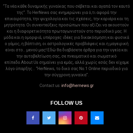
“Τα νέα κάθε δυναμικής γυναίκας που σέβεται και αγαπά τον εαυτό
της”. Το HerNews σας ενημερώνει για ό,τι αφορά την
επικαιρότητα, την ψυχολογία και τις σχέσεις, την καριέρα και τη
μητρότητα. Οι συνεντεύξεις προσώπων που αξίζει να ακουστούν
και η διαφορετικότητα πρωταγωνιστούν στο περιοδικό μας. Η
μόδα και η ομορφιά, υπέροχες ιδέες για δικακόσμηση και φυσικά
ο γάμος, η βάπτιση, οι αστρολογικές προβλέψεις και η μαγειρική
είναι στο... μενού μας! Εδώ θα διαβάσετε άρθρα για την υγεία και
την αυτοβελτίωση σας, σε πνευματικό και σωματικό
επίπεδο.About Us σημαίνει για εμάς, αλλά χωρίς εσάς δεν είχαμε
λόγο ύπαρξης... “HerNews, το δικό σας Νo.1 Online περιοδικό για
την σύγχρονη γυναίκα”.
Contact us:
info@hernews.gr
FOLLOW US