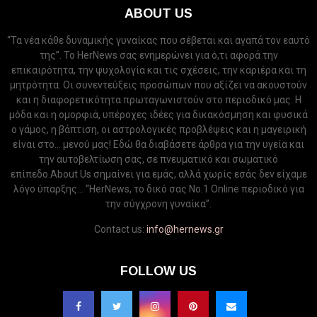
ABOUT US
“Τα νέα κάθε δυναμικής γυναίκας που σέβεται και αγαπά τον εαυτό
της”. Το HerNews σας ενημερώνει για ό,τι αφορά την
επικαιρότητα, την ψυχολογία και τις σχέσεις, την καριέρα και τη
μητρότητα. Οι συνεντεύξεις προσώπων που αξίζει να ακουστούν
και η διαφορετικότητα πρωταγωνιστούν στο περιοδικό μας. Η
μόδα και η ομορφιά, υπέροχες ιδέες για δικακόσμηση και φυσικά
ο γάμος, η βάπτιση, οι αστρολογικές προβλέψεις και η μαγειρική
είναι στο... μενού μας! Εδώ θα διαβάσετε άρθρα για την υγεία και
την αυτοβελτίωση σας, σε πνευματικό και σωματικό
επίπεδο.About Us σημαίνει για εμάς, αλλά χωρίς εσάς δεν είχαμε
λόγο ύπαρξης... “HerNews, το δικό σας Νo.1 Online περιοδικό για
την σύγχρονη γυναίκα”.
Contact us:
info@hernews.gr
FOLLOW US