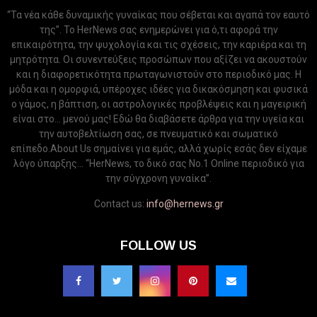
“Τα νέα κάθε δυναμικής γυναίκας που σέβεται και αγαπά τον εαυτό
της”. Το HerNews σας ενημερώνει για ό,τι αφορά την
επικαιρότητα, την ψυχολογία και τις σχέσεις, την καριέρα και τη
μητρότητα. Οι συνεντεύξεις προσώπων που αξίζει να ακουστούν
και η διαφορετικότητα πρωταγωνιστούν στο περιοδικό μας. Η
μόδα και η ομορφιά, υπέροχες ιδέες για δικακόσμηση και φυσικά
ο γάμος, η βάπτιση, οι αστρολογικές προβλέψεις και η μαγειρική
είναι στο... μενού μας! Εδώ θα διαβάσετε άρθρα για την υγεία και
την αυτοβελτίωση σας, σε πνευματικό και σωματικό
επίπεδο.About Us σημαίνει για εμάς, αλλά χωρίς εσάς δεν είχαμε
λόγο ύπαρξης... “HerNews, το δικό σας Νo.1 Online περιοδικό για
την σύγχρονη γυναίκα”.
Contact us:
info@hernews.gr
FOLLOW US