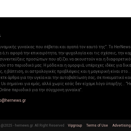
S
δυναμικής γυναίκας που σέβεται και αγαπά τον εαυτό της”. Το HerNews
 ό,τι αφορά την επικαιρότητα, την ψυχολογία και τις σχέσεις, την κα
 συνεντεύξεις προσώπων που αξίζει να ακουστούν και η διαφορετικ
ν στο περιοδικό μας. Η μόδα και η ομορφιά, υπέροχες ιδέες για δικ
, η βάπτιση, οι αστρολογικές προβλέψεις και η μαγειρική είναι στο...
ετε άρθρα για την υγεία και την αυτοβελτίωση σας, σε πνευματικό κα
Us σημαίνει για εμάς, αλλά χωρίς εσάς δεν είχαμε λόγο ύπαρξης... “H
Online περιοδικό για την σύγχρονη γυναίκα”.
fo@hernews.gr
@2025 - hernews.gr. All Right Reserved
Vipgroup
Terms of Use
Advertising