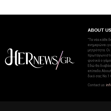
ABOUT U
“Τα νέα κάθε 
ενημερώνει για
μητρότητα. Οι
πρωταγωνιστού
φυσικά ο γάμος
Εδώ θα διαβάσ
επίπεδο.About 
δικό σας Νo.1 
Contact us:
in