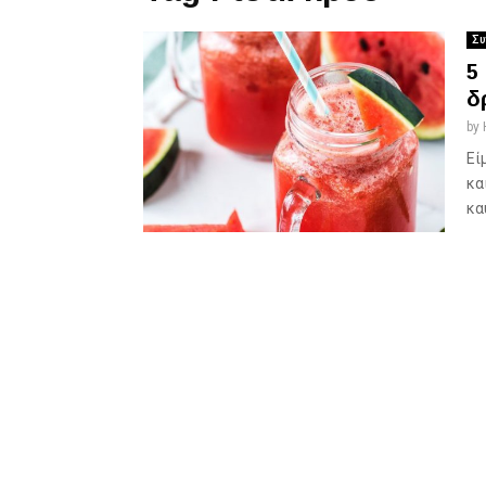
Συ
5
δ
by
Εί
κα
κα