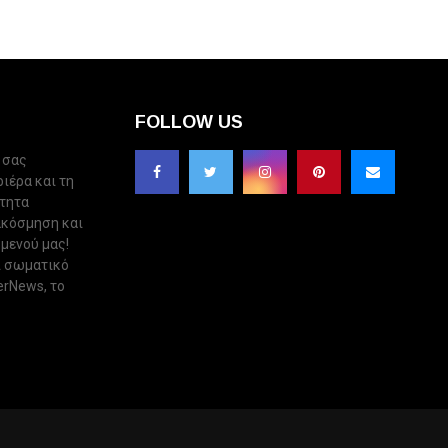
FOLLOW US
 σας
ριέρα και τη
ότητα
ακόσμηση και
 μενού μας!
ι σωματικό
erNews, το