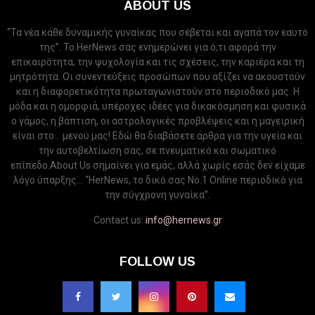
ABOUT US
“Τα νέα κάθε δυναμικής γυναίκας που σέβεται και αγαπά τον εαυτό
της”. Το HerNews σας ενημερώνει για ό,τι αφορά την
επικαιρότητα, την ψυχολογία και τις σχέσεις, την καριέρα και τη
μητρότητα. Οι συνεντεύξεις προσώπων που αξίζει να ακουστούν
και η διαφορετικότητα πρωταγωνιστούν στο περιοδικό μας. Η
μόδα και η ομορφιά, υπέροχες ιδέες για δικακόσμηση και φυσικά
ο γάμος, η βάπτιση, οι αστρολογικές προβλέψεις και η μαγειρική
είναι στο... μενού μας! Εδώ θα διαβάσετε άρθρα για την υγεία και
την αυτοβελτίωση σας, σε πνευματικό και σωματικό
επίπεδο.About Us σημαίνει για εμάς, αλλά χωρίς εσάς δεν είχαμε
λόγο ύπαρξης... “HerNews, το δικό σας Νo.1 Online περιοδικό για
την σύγχρονη γυναίκα”.
Contact us:
info@hernews.gr
FOLLOW US