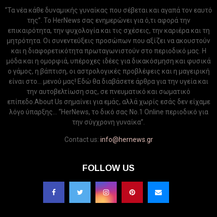
“Τα νέα κάθε δυναμικής γυναίκας που σέβεται και αγαπά τον εαυτό
της”. Το HerNews σας ενημερώνει για ό,τι αφορά την
επικαιρότητα, την ψυχολογία και τις σχέσεις, την καριέρα και τη
μητρότητα. Οι συνεντεύξεις προσώπων που αξίζει να ακουστούν
και η διαφορετικότητα πρωταγωνιστούν στο περιοδικό μας. Η
μόδα και η ομορφιά, υπέροχες ιδέες για δικακόσμηση και φυσικά
ο γάμος, η βάπτιση, οι αστρολογικές προβλέψεις και η μαγειρική
είναι στο... μενού μας! Εδώ θα διαβάσετε άρθρα για την υγεία και
την αυτοβελτίωση σας, σε πνευματικό και σωματικό
επίπεδο.About Us σημαίνει για εμάς, αλλά χωρίς εσάς δεν είχαμε
λόγο ύπαρξης... “HerNews, το δικό σας Νo.1 Online περιοδικό για
την σύγχρονη γυναίκα”.
Contact us:
info@hernews.gr
FOLLOW US