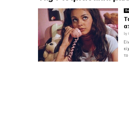
Be
Τ
α
by
Εί
εί
το 