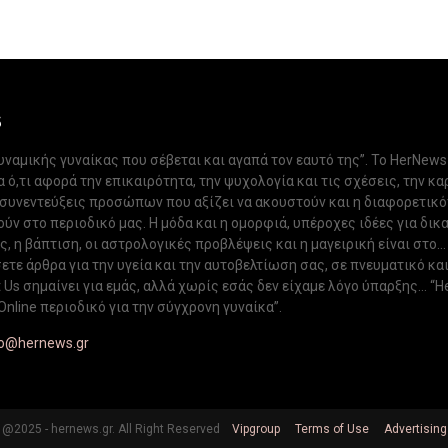
S
δυναμικής γυναίκας που σέβεται και αγαπά τον εαυτό της”. Το HerNews
 ό,τι αφορά την επικαιρότητα, την ψυχολογία και τις σχέσεις, την κα
 συνεντεύξεις προσώπων που αξίζει να ακουστούν και η διαφορετικ
ν στο περιοδικό μας. Η μόδα και η ομορφιά, υπέροχες ιδέες για δικ
, η βάπτιση, οι αστρολογικές προβλέψεις και η μαγειρική είναι στο...
ετε άρθρα για την υγεία και την αυτοβελτίωση σας, σε πνευματικό κα
Us σημαίνει για εμάς, αλλά χωρίς εσάς δεν είχαμε λόγο ύπαρξης... “H
Online περιοδικό για την σύγχρονη γυναίκα”.
fo@hernews.gr
@2025 - hernews.gr. All Right Reserved
Vipgroup
Terms of Use
Advertising