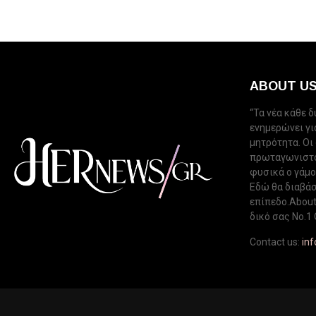
ABOUT U
“Τα νέα κάθε 
ενημερώνει για
μητρότητα. Οι
πρωταγωνιστού
φυσικά ο γάμος
Εδώ θα διαβάσ
επίπεδο.About 
δικό σας Νo.1 
Contact us:
in