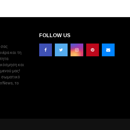
FOLLOW US
 σας
ριέρα και τη
ότητα
ακόσμηση και
 μενού μας!
ι σωματικό
erNews, το