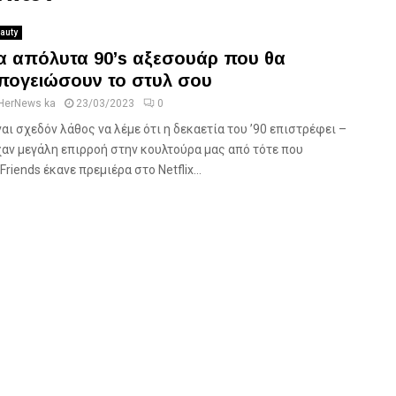
auty
α απόλυτα 90’s αξεσουάρ που θα
πογειώσουν το στυλ σου
HerNews ka
23/03/2023
0
ναι σχεδόν λάθος να λέμε ότι η δεκαετία του ’90 επιστρέφει –
χαν μεγάλη επιρροή στην κουλτούρα μας από τότε που
Friends έκανε πρεμιέρα στο Netflix...