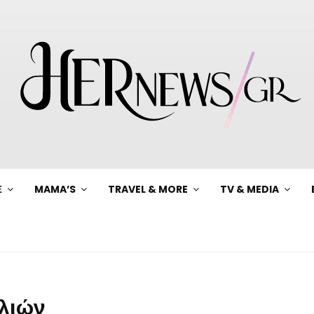
Ξ
MAMA’S
TRAVEL & MORE
TV & MEDIA
λλιών