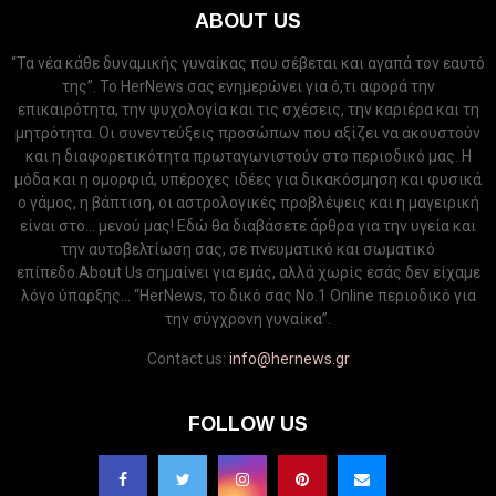
ABOUT US
“Τα νέα κάθε δυναμικής γυναίκας που σέβεται και αγαπά τον εαυτό
της”. Το HerNews σας ενημερώνει για ό,τι αφορά την
επικαιρότητα, την ψυχολογία και τις σχέσεις, την καριέρα και τη
μητρότητα. Οι συνεντεύξεις προσώπων που αξίζει να ακουστούν
και η διαφορετικότητα πρωταγωνιστούν στο περιοδικό μας. Η
μόδα και η ομορφιά, υπέροχες ιδέες για δικακόσμηση και φυσικά
ο γάμος, η βάπτιση, οι αστρολογικές προβλέψεις και η μαγειρική
είναι στο... μενού μας! Εδώ θα διαβάσετε άρθρα για την υγεία και
την αυτοβελτίωση σας, σε πνευματικό και σωματικό
επίπεδο.About Us σημαίνει για εμάς, αλλά χωρίς εσάς δεν είχαμε
λόγο ύπαρξης... “HerNews, το δικό σας Νo.1 Online περιοδικό για
την σύγχρονη γυναίκα”.
Contact us:
info@hernews.gr
FOLLOW US