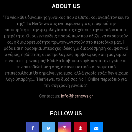
ABOUT US
“Τα νέα κάθε δυναμικής γυναίκας που σέβεται και αγαπά τον εαυτό
της”. Το HerNews σας ενημερώνει για ό,τι αφορά την
επικαιρότητα, την ψυχολογία και τις σχέσεις, την καριέρα και τη
μητρότητα. Οι συνεντεύξεις προσώπων που αξίζει να ακουστούν
και η διαφορετικότητα πρωταγωνιστούν στο περιοδικό μας. Η
μόδα και η ομορφιά, υπέροχες ιδέες για δικακόσμηση και φυσικά
ο γάμος, η βάπτιση, οι αστρολογικές προβλέψεις και η μαγειρική
είναι στο... μενού μας! Εδώ θα διαβάσετε άρθρα για την υγεία και
την αυτοβελτίωση σας, σε πνευματικό και σωματικό
επίπεδο.About Us σημαίνει για εμάς, αλλά χωρίς εσάς δεν είχαμε
λόγο ύπαρξης... “HerNews, το δικό σας Νo.1 Online περιοδικό για
την σύγχρονη γυναίκα”.
Contact us:
info@hernews.gr
FOLLOW US