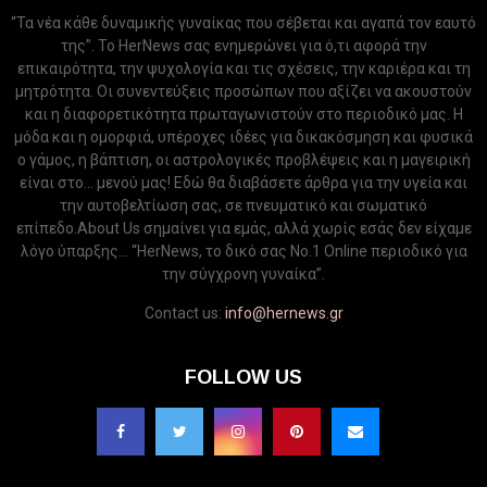
“Τα νέα κάθε δυναμικής γυναίκας που σέβεται και αγαπά τον εαυτό
της”. Το HerNews σας ενημερώνει για ό,τι αφορά την
επικαιρότητα, την ψυχολογία και τις σχέσεις, την καριέρα και τη
μητρότητα. Οι συνεντεύξεις προσώπων που αξίζει να ακουστούν
και η διαφορετικότητα πρωταγωνιστούν στο περιοδικό μας. Η
μόδα και η ομορφιά, υπέροχες ιδέες για δικακόσμηση και φυσικά
ο γάμος, η βάπτιση, οι αστρολογικές προβλέψεις και η μαγειρική
είναι στο... μενού μας! Εδώ θα διαβάσετε άρθρα για την υγεία και
την αυτοβελτίωση σας, σε πνευματικό και σωματικό
επίπεδο.About Us σημαίνει για εμάς, αλλά χωρίς εσάς δεν είχαμε
λόγο ύπαρξης... “HerNews, το δικό σας Νo.1 Online περιοδικό για
την σύγχρονη γυναίκα”.
Contact us:
info@hernews.gr
FOLLOW US