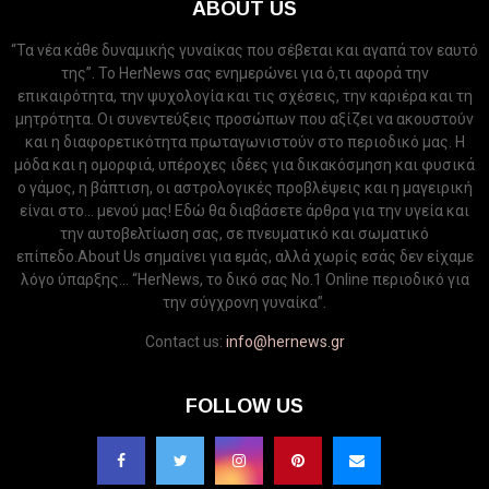
ABOUT US
“Τα νέα κάθε δυναμικής γυναίκας που σέβεται και αγαπά τον εαυτό
της”. Το HerNews σας ενημερώνει για ό,τι αφορά την
επικαιρότητα, την ψυχολογία και τις σχέσεις, την καριέρα και τη
μητρότητα. Οι συνεντεύξεις προσώπων που αξίζει να ακουστούν
και η διαφορετικότητα πρωταγωνιστούν στο περιοδικό μας. Η
μόδα και η ομορφιά, υπέροχες ιδέες για δικακόσμηση και φυσικά
ο γάμος, η βάπτιση, οι αστρολογικές προβλέψεις και η μαγειρική
είναι στο... μενού μας! Εδώ θα διαβάσετε άρθρα για την υγεία και
την αυτοβελτίωση σας, σε πνευματικό και σωματικό
επίπεδο.About Us σημαίνει για εμάς, αλλά χωρίς εσάς δεν είχαμε
λόγο ύπαρξης... “HerNews, το δικό σας Νo.1 Online περιοδικό για
την σύγχρονη γυναίκα”.
Contact us:
info@hernews.gr
FOLLOW US