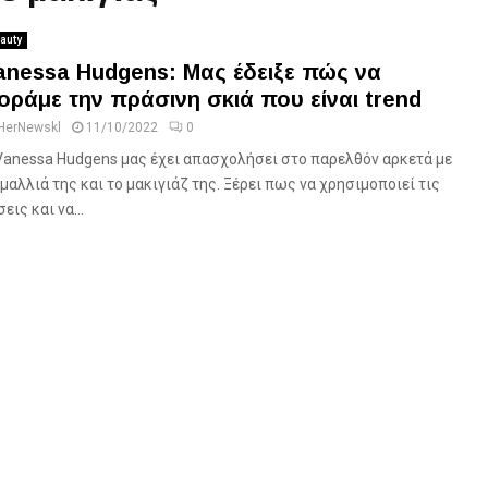
auty
anessa Hudgens: Μας έδειξε πώς να
οράμε την πράσινη σκιά που είναι trend
HerNewskl
11/10/2022
0
Vanessa Hudgens μας έχει απασχολήσει στο παρελθόν αρκετά με
 μαλλιά της και το μακιγιάζ της. Ξέρει πως να χρησιμοποιεί τις
εις και να...