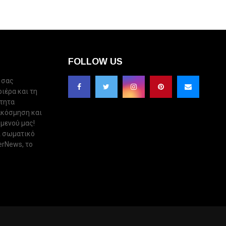
FOLLOW US
 σας
ριέρα και τη
ότητα
ακόσμηση και
 μενού μας!
ι σωματικό
erNews, το