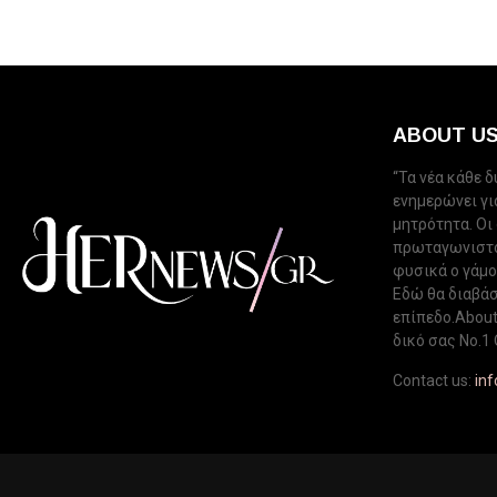
ABOUT U
“Τα νέα κάθε 
ενημερώνει για
μητρότητα. Οι
πρωταγωνιστού
φυσικά ο γάμος
Εδώ θα διαβάσ
επίπεδο.About 
δικό σας Νo.1 
Contact us:
in