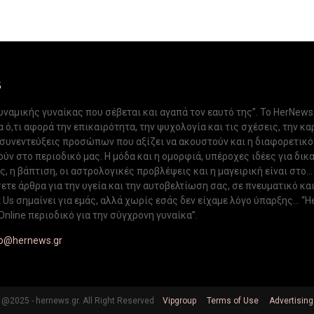
S
δυναμικής γυναίκας που σέβεται και αγαπά τον εαυτό της”. Το HerNews
 ό,τι αφορά την επικαιρότητα, την ψυχολογία και τις σχέσεις, την κα
 συνεντεύξεις προσώπων που αξίζει να ακουστούν και η διαφορετικ
ν στο περιοδικό μας. Η μόδα και η ομορφιά, υπέροχες ιδέες για δικ
, η βάπτιση, οι αστρολογικές προβλέψεις και η μαγειρική είναι στο...
ετε άρθρα για την υγεία και την αυτοβελτίωση σας, σε πνευματικό κα
Us σημαίνει για εμάς, αλλά χωρίς εσάς δεν είχαμε λόγο ύπαρξης... “H
Online περιοδικό για την σύγχρονη γυναίκα”.
fo@hernews.gr
@2025 - hernews.gr. All Right Reserved
Vipgroup
Terms of Use
Advertising