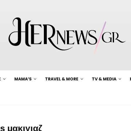
Ξ
MAMA’S
TRAVEL & MORE
TV & MEDIA
s μακιγιαζ