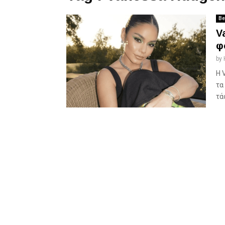
Be
V
φ
by
Η 
τα
τάσ