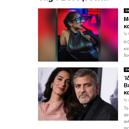
Δι
Μ
κ
by
Η 
κα
δυ
Δι
Ί
Β
κ
by
Το
ασ
αν
αν