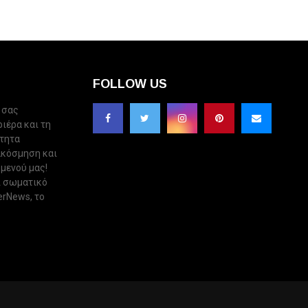
FOLLOW US
 σας
ριέρα και τη
ότητα
ακόσμηση και
 μενού μας!
ι σωματικό
erNews, το