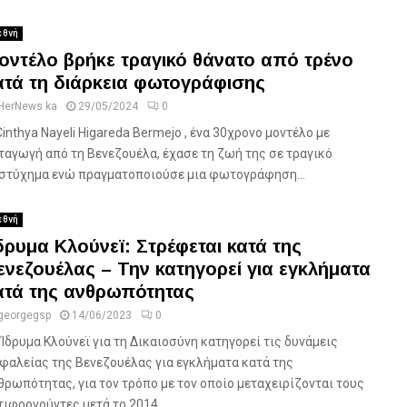
εθνή
οντέλο βρήκε τραγικό θάνατο από τρένο
ατά τη διάρκεια φωτογράφισης
HerNews ka
29/05/2024
0
Cinthya Nayeli Higareda Bermejo , ένα 30χρονο μοντέλο με
ταγωγή από τη Βενεζουέλα, έχασε τη ζωή της σε τραγικό
στύχημα ενώ πραγματοποιούσε μια φωτογράφηση...
εθνή
δρυμα Κλούνεϊ: Στρέφεται κατά της
ενεζουέλας – Την κατηγορεί για εγκλήματα
ατά της ανθρωπότητας
georgegsp
14/06/2023
0
 Ίδρυμα Κλούνεϊ για τη Δικαιοσύνη κατηγορεί τις δυνάμεις
φαλείας της Βενεζουέλας για εγκλήματα κατά της
θρωπότητας, για τον τρόπο με τον οποίο μεταχειρίζονται τους
τιφρονούντες μετά το 2014,...