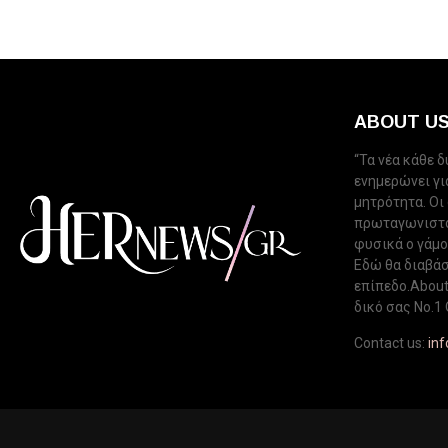
ABOUT U
“Τα νέα κάθε 
ενημερώνει για
μητρότητα. Οι
πρωταγωνιστού
φυσικά ο γάμος
Εδώ θα διαβάσ
επίπεδο.About 
δικό σας Νo.1 
Contact us:
in