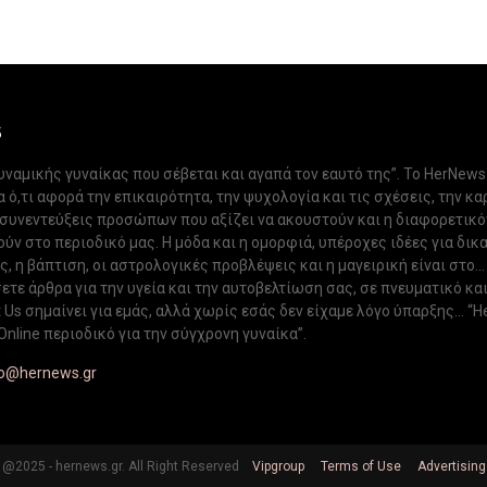
S
δυναμικής γυναίκας που σέβεται και αγαπά τον εαυτό της”. Το HerNews
 ό,τι αφορά την επικαιρότητα, την ψυχολογία και τις σχέσεις, την κα
 συνεντεύξεις προσώπων που αξίζει να ακουστούν και η διαφορετικ
ν στο περιοδικό μας. Η μόδα και η ομορφιά, υπέροχες ιδέες για δικ
, η βάπτιση, οι αστρολογικές προβλέψεις και η μαγειρική είναι στο...
ετε άρθρα για την υγεία και την αυτοβελτίωση σας, σε πνευματικό κα
Us σημαίνει για εμάς, αλλά χωρίς εσάς δεν είχαμε λόγο ύπαρξης... “H
Online περιοδικό για την σύγχρονη γυναίκα”.
fo@hernews.gr
@2025 - hernews.gr. All Right Reserved
Vipgroup
Terms of Use
Advertising