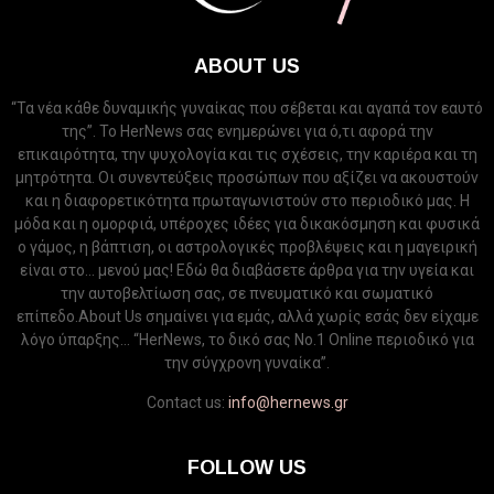
ABOUT US
“Τα νέα κάθε δυναμικής γυναίκας που σέβεται και αγαπά τον εαυτό
της”. Το HerNews σας ενημερώνει για ό,τι αφορά την
επικαιρότητα, την ψυχολογία και τις σχέσεις, την καριέρα και τη
μητρότητα. Οι συνεντεύξεις προσώπων που αξίζει να ακουστούν
και η διαφορετικότητα πρωταγωνιστούν στο περιοδικό μας. Η
μόδα και η ομορφιά, υπέροχες ιδέες για δικακόσμηση και φυσικά
ο γάμος, η βάπτιση, οι αστρολογικές προβλέψεις και η μαγειρική
είναι στο... μενού μας! Εδώ θα διαβάσετε άρθρα για την υγεία και
την αυτοβελτίωση σας, σε πνευματικό και σωματικό
επίπεδο.About Us σημαίνει για εμάς, αλλά χωρίς εσάς δεν είχαμε
λόγο ύπαρξης... “HerNews, το δικό σας Νo.1 Online περιοδικό για
την σύγχρονη γυναίκα”.
Contact us:
info@hernews.gr
FOLLOW US