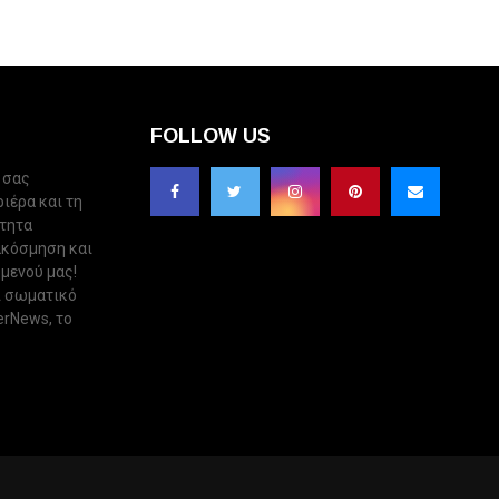
FOLLOW US
 σας
ριέρα και τη
ότητα
ακόσμηση και
 μενού μας!
ι σωματικό
erNews, το