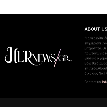
ABOUT U
“Τα νέα κάθε 
ενημερώνει για
μητρότητα. Οι
πρωταγωνιστού
φυσικά ο γάμος
Εδώ θα διαβάσ
επίπεδο.About 
δικό σας Νo.1 
Contact us:
in