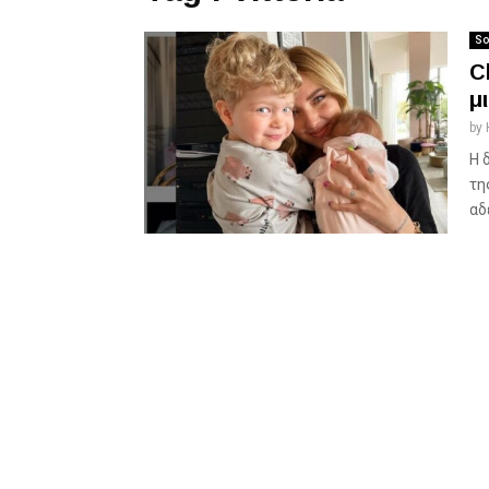
So
C
μ
by
Η 
τη
αδ