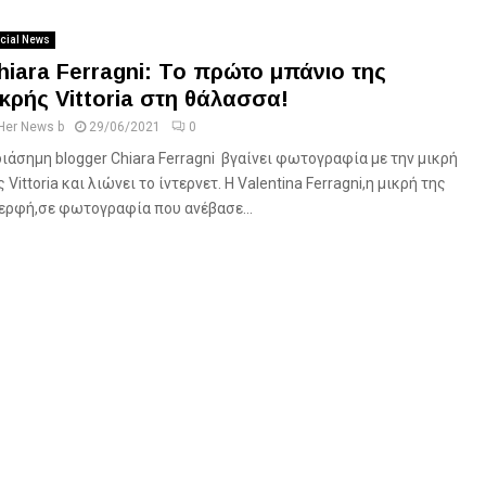
cial News
hiara Ferragni: Το πρώτο μπάνιο της
ικρής Vittoria στη θάλασσα!
Her News b
29/06/2021
0
διάσημη blogger Chiara Ferragni βγαίνει φωτογραφία με την μικρή
ς Vittoria και λιώνει το ίντερνετ. Η Valentina Ferragni,η μικρή της
ερφή,σε φωτογραφία που ανέβασε...