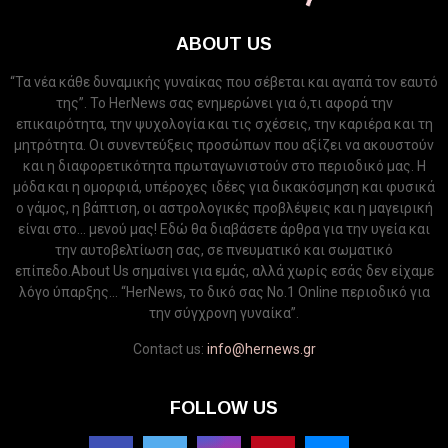
ABOUT US
“Τα νέα κάθε δυναμικής γυναίκας που σέβεται και αγαπά τον εαυτό
της”. Το HerNews σας ενημερώνει για ό,τι αφορά την
επικαιρότητα, την ψυχολογία και τις σχέσεις, την καριέρα και τη
μητρότητα. Οι συνεντεύξεις προσώπων που αξίζει να ακουστούν
και η διαφορετικότητα πρωταγωνιστούν στο περιοδικό μας. Η
μόδα και η ομορφιά, υπέροχες ιδέες για δικακόσμηση και φυσικά
ο γάμος, η βάπτιση, οι αστρολογικές προβλέψεις και η μαγειρική
είναι στο... μενού μας! Εδώ θα διαβάσετε άρθρα για την υγεία και
την αυτοβελτίωση σας, σε πνευματικό και σωματικό
επίπεδο.About Us σημαίνει για εμάς, αλλά χωρίς εσάς δεν είχαμε
λόγο ύπαρξης... “HerNews, το δικό σας Νo.1 Online περιοδικό για
την σύγχρονη γυναίκα”.
Contact us:
info@hernews.gr
FOLLOW US