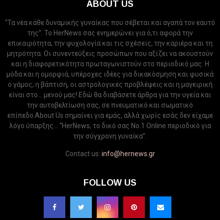
ABOUT US
“Τα νέα κάθε δυναμικής γυναίκας που σέβεται και αγαπά τον εαυτό
της”. Το HerNews σας ενημερώνει για ό,τι αφορά την
επικαιρότητα, την ψυχολογία και τις σχέσεις, την καριέρα και τη
μητρότητα. Οι συνεντεύξεις προσώπων που αξίζει να ακουστούν
και η διαφορετικότητα πρωταγωνιστούν στο περιοδικό μας. Η
μόδα και η ομορφιά, υπέροχες ιδέες για δικακόσμηση και φυσικά
ο γάμος, η βάπτιση, οι αστρολογικές προβλέψεις και η μαγειρική
είναι στο... μενού μας! Εδώ θα διαβάσετε άρθρα για την υγεία και
την αυτοβελτίωση σας, σε πνευματικό και σωματικό
επίπεδο.About Us σημαίνει για εμάς, αλλά χωρίς εσάς δεν είχαμε
λόγο ύπαρξης... “HerNews, το δικό σας Νo.1 Online περιοδικό για
την σύγχρονη γυναίκα”.
Contact us:
info@hernews.gr
FOLLOW US