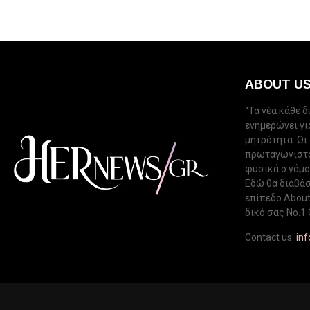
ABOUT U
“Τα νέα κάθε 
ενημερώνει για
μητρότητα. Οι
πρωταγωνιστού
φυσικά ο γάμος
Εδώ θα διαβάσ
επίπεδο.About 
δικό σας Νo.1 
Contact us:
in