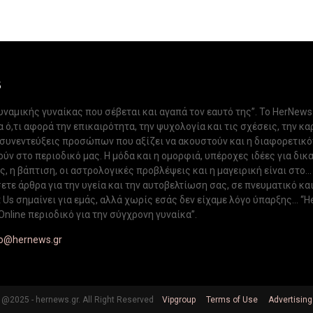
S
δυναμικής γυναίκας που σέβεται και αγαπά τον εαυτό της”. Το HerNews
 ό,τι αφορά την επικαιρότητα, την ψυχολογία και τις σχέσεις, την κα
 συνεντεύξεις προσώπων που αξίζει να ακουστούν και η διαφορετικ
ν στο περιοδικό μας. Η μόδα και η ομορφιά, υπέροχες ιδέες για δικ
, η βάπτιση, οι αστρολογικές προβλέψεις και η μαγειρική είναι στο...
ετε άρθρα για την υγεία και την αυτοβελτίωση σας, σε πνευματικό κα
Us σημαίνει για εμάς, αλλά χωρίς εσάς δεν είχαμε λόγο ύπαρξης... “H
Online περιοδικό για την σύγχρονη γυναίκα”.
fo@hernews.gr
@2025 - hernews.gr. All Right Reserved
Vipgroup
Terms of Use
Advertising