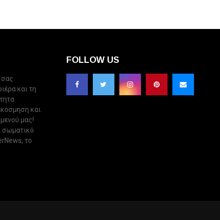
FOLLOW US
 σας
ριέρα και τη
ότητα
ακόσμηση και
 μενού μας!
ι σωματικό
erNews, το