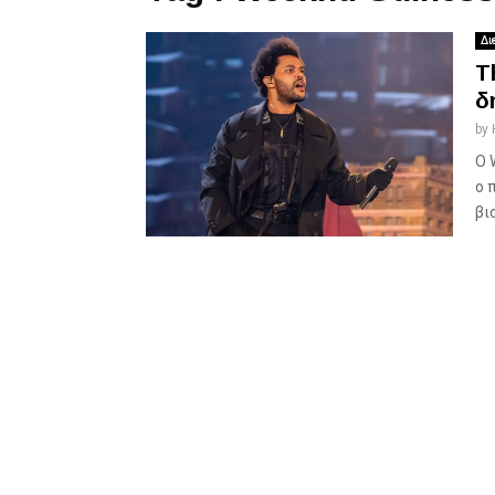
Δι
T
δ
by
Ο 
ο 
βι