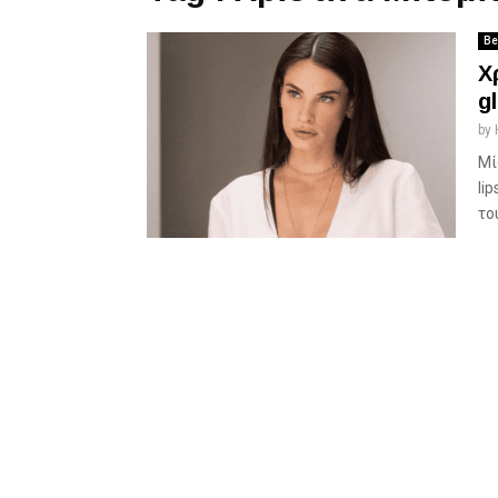
Be
X
g
by
Μί
li
του