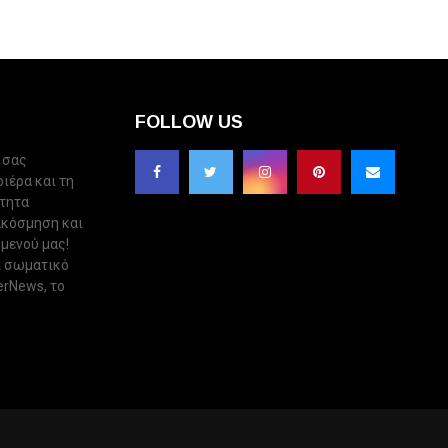
FOLLOW US
 σας
ριέρα και τη
ότητα
ακόσμηση και
 μενού μας!
ι σωματικό
erNews, το