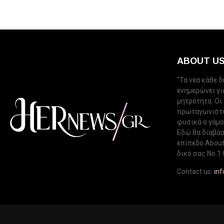
ABOUT U
“Τα νέα κάθε 
ενημερώνει για
μητρότητα. Οι
πρωταγωνιστού
φυσικά ο γάμος
Εδώ θα διαβάσ
επίπεδο.About 
δικό σας Νo.1 
Contact us:
in