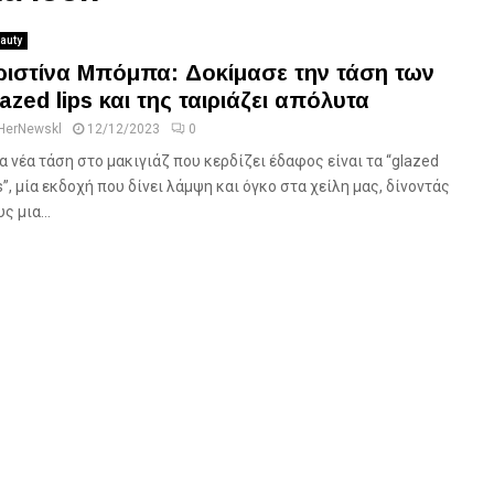
auty
ριστίνα Μπόμπα: Δοκίμασε την τάση των
lazed lips και της ταιριάζει απόλυτα
HerNewskl
12/12/2023
0
α νέα τάση στο μακιγιάζ που κερδίζει έδαφος είναι τα “glazed
ps”, μία εκδοχή που δίνει λάμψη και όγκο στα χείλη μας, δίνοντάς
ς μια...