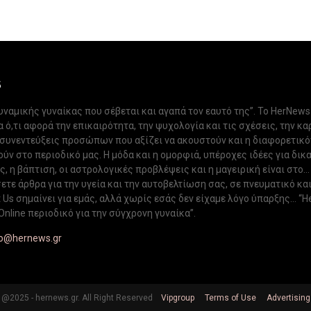
S
δυναμικής γυναίκας που σέβεται και αγαπά τον εαυτό της”. Το HerNews
 ό,τι αφορά την επικαιρότητα, την ψυχολογία και τις σχέσεις, την κα
 συνεντεύξεις προσώπων που αξίζει να ακουστούν και η διαφορετικ
ν στο περιοδικό μας. Η μόδα και η ομορφιά, υπέροχες ιδέες για δικ
, η βάπτιση, οι αστρολογικές προβλέψεις και η μαγειρική είναι στο...
ετε άρθρα για την υγεία και την αυτοβελτίωση σας, σε πνευματικό κα
Us σημαίνει για εμάς, αλλά χωρίς εσάς δεν είχαμε λόγο ύπαρξης... “H
Online περιοδικό για την σύγχρονη γυναίκα”.
fo@hernews.gr
@2025 - hernews.gr. All Right Reserved
Vipgroup
Terms of Use
Advertising