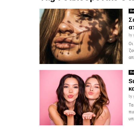
Be
Σ
α
by
Οι
ζο
απ
Be
S
κ
by
Τα
πι
υπ