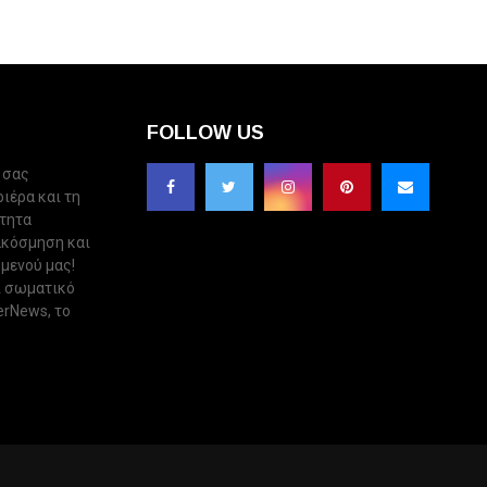
FOLLOW US
 σας
ριέρα και τη
ότητα
ακόσμηση και
 μενού μας!
ι σωματικό
erNews, το