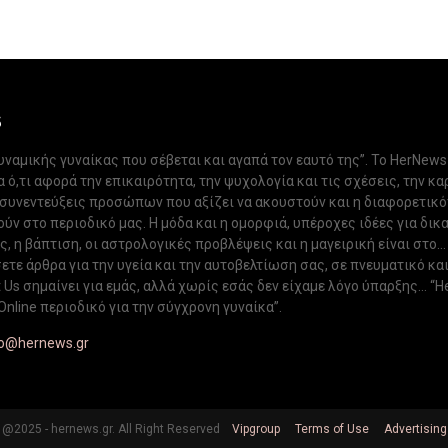
S
δυναμικής γυναίκας που σέβεται και αγαπά τον εαυτό της”. Το HerNews
 ό,τι αφορά την επικαιρότητα, την ψυχολογία και τις σχέσεις, την κα
 συνεντεύξεις προσώπων που αξίζει να ακουστούν και η διαφορετικ
ν στο περιοδικό μας. Η μόδα και η ομορφιά, υπέροχες ιδέες για δικ
, η βάπτιση, οι αστρολογικές προβλέψεις και η μαγειρική είναι στο...
ετε άρθρα για την υγεία και την αυτοβελτίωση σας, σε πνευματικό κα
Us σημαίνει για εμάς, αλλά χωρίς εσάς δεν είχαμε λόγο ύπαρξης... “H
Online περιοδικό για την σύγχρονη γυναίκα”.
fo@hernews.gr
@2025 - hernews.gr. All Right Reserved
Vipgroup
Terms of Use
Advertising