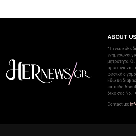
ABOUT U
“Τα νέα κάθε 
ενημερώνει για
μητρότητα. Οι
πρωταγωνιστού
φυσικά ο γάμος
Εδώ θα διαβάσ
επίπεδο.About 
δικό σας Νo.1 
Contact us:
in