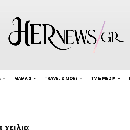
Ξ
MAMA’S
TRAVEL & MORE
TV & MEDIA
 χειλια