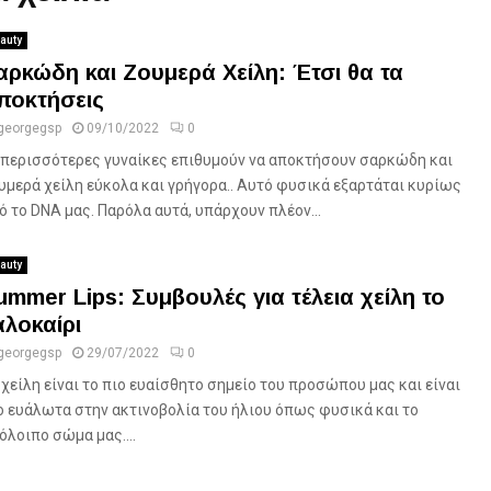
auty
αρκώδη και Ζουμερά Χείλη: Έτσι θα τα
ποκτήσεις
georgegsp
09/10/2022
0
 περισσότερες γυναίκες επιθυμούν να αποκτήσουν σαρκώδη και
υμερά χείλη εύκολα και γρήγορα.. Αυτό φυσικά εξαρτάται κυρίως
ό το DNA μας. Παρόλα αυτά, υπάρχουν πλέον...
auty
ummer Lips: Συμβουλές για τέλεια χείλη το
αλοκαίρι
georgegsp
29/07/2022
0
 χείλη είναι το πιο ευαίσθητο σημείο του προσώπου μας και είναι
ο ευάλωτα στην ακτινοβολία του ήλιου όπως φυσικά και το
όλοιπο σώμα μας....