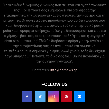
“Τα νέα κάθε δυναμικής γυναίκας που σέβεται και αγαπά τον εαυτό
της”. Το HerNews σας ενημερώνει για ό,τι αφορά την
επικαιρότητα, την ψυχολογία και τις σχέσεις, την καριέρα και τη
μητρότητα. Οι συνεντεύξεις προσώπων που αξίζει να ακουστούν
και η διαφορετικότητα πρωταγωνιστούν στο περιοδικό μας. Η
μόδα και η ομορφιά, υπέροχες ιδέες για δικακόσμηση και φυσικά
ο γάμος, η βάπτιση, οι αστρολογικές προβλέψεις και η μαγειρική
είναι στο... μενού μας! Εδώ θα διαβάσετε άρθρα για την υγεία και
την αυτοβελτίωση σας, σε πνευματικό και σωματικό
επίπεδο.About Us σημαίνει για εμάς, αλλά χωρίς εσάς δεν είχαμε
λόγο ύπαρξης... “HerNews, το δικό σας Νo.1 Online περιοδικό για
την σύγχρονη γυναίκα”.
Contact us:
info@hernews.gr
FOLLOW US