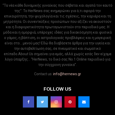
“Τα νέα κάθε δυναμικής γυναίκας που σέβεται και αγαπά τον εαυτό
της”. Το HerNews σας ενημερώνει για ό,τι αφορά την
επικαιρότητα, την ψυχολογία και τις σχέσεις, την καριέρα και τη
μητρότητα. Οι συνεντεύξεις προσώπων που αξίζει να ακουστούν
και η διαφορετικότητα πρωταγωνιστούν στο περιοδικό μας. Η
μόδα και η ομορφιά, υπέροχες ιδέες για δικακόσμηση και φυσικά
ο γάμος, η βάπτιση, οι αστρολογικές προβλέψεις και η μαγειρική
είναι στο... μενού μας! Εδώ θα διαβάσετε άρθρα για την υγεία και
την αυτοβελτίωση σας, σε πνευματικό και σωματικό
επίπεδο.About Us σημαίνει για εμάς, αλλά χωρίς εσάς δεν είχαμε
λόγο ύπαρξης... “HerNews, το δικό σας Νo.1 Online περιοδικό για
την σύγχρονη γυναίκα”.
Contact us:
info@hernews.gr
FOLLOW US