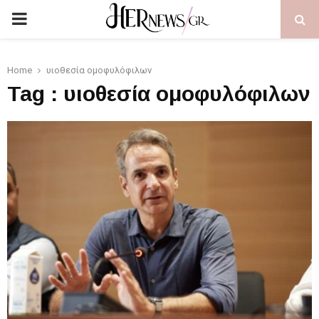
PRIMARY
MENU
Home
υιοθεσία ομοφυλόφιλων
Tag : υιοθεσία ομοφυλόφιλων