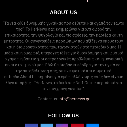
ABOUT US
“Τα νέα κάθε δυναμικής γυναίκας που σέβεται και αγαπά τον εαυτό
της”. Το HerNews σας ενημερώνει για ό,τι αφορά την
επικαιρότητα, την ψυχολογία και τις σχέσεις, την καριέρα και τη
μητρότητα. Οι συνεντεύξεις προσώπων που αξίζει να ακουστούν
και η διαφορετικότητα πρωταγωνιστούν στο περιοδικό μας. Η
μόδα και η ομορφιά, υπέροχες ιδέες για δικακόσμηση και φυσικά
ο γάμος, η βάπτιση, οι αστρολογικές προβλέψεις και η μαγειρική
είναι στο... μενού μας! Εδώ θα διαβάσετε άρθρα για την υγεία και
την αυτοβελτίωση σας, σε πνευματικό και σωματικό
επίπεδο.About Us σημαίνει για εμάς, αλλά χωρίς εσάς δεν είχαμε
λόγο ύπαρξης... “HerNews, το δικό σας Νo.1 Online περιοδικό για
την σύγχρονη γυναίκα”.
Contact us:
info@hernews.gr
FOLLOW US