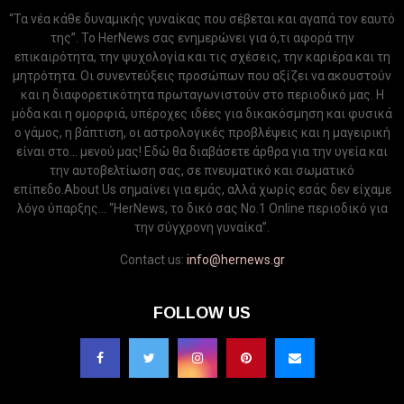
“Τα νέα κάθε δυναμικής γυναίκας που σέβεται και αγαπά τον εαυτό
της”. Το HerNews σας ενημερώνει για ό,τι αφορά την
επικαιρότητα, την ψυχολογία και τις σχέσεις, την καριέρα και τη
μητρότητα. Οι συνεντεύξεις προσώπων που αξίζει να ακουστούν
και η διαφορετικότητα πρωταγωνιστούν στο περιοδικό μας. Η
μόδα και η ομορφιά, υπέροχες ιδέες για δικακόσμηση και φυσικά
ο γάμος, η βάπτιση, οι αστρολογικές προβλέψεις και η μαγειρική
είναι στο... μενού μας! Εδώ θα διαβάσετε άρθρα για την υγεία και
την αυτοβελτίωση σας, σε πνευματικό και σωματικό
επίπεδο.About Us σημαίνει για εμάς, αλλά χωρίς εσάς δεν είχαμε
λόγο ύπαρξης... “HerNews, το δικό σας Νo.1 Online περιοδικό για
την σύγχρονη γυναίκα”.
Contact us:
info@hernews.gr
FOLLOW US