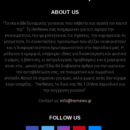
ABOUT US
“Τα νέα κάθε δυναμικής γυναίκας που σέβεται και αγαπά τον εαυτό
της”. Το HerNews σας ενημερώνει για ό,τι αφορά την
επικαιρότητα, την ψυχολογία και τις σχέσεις, την καριέρα και τη
μητρότητα. Οι συνεντεύξεις προσώπων που αξίζει να ακουστούν
και η διαφορετικότητα πρωταγωνιστούν στο περιοδικό μας. Η
μόδα και η ομορφιά, υπέροχες ιδέες για δικακόσμηση και φυσικά
ο γάμος, η βάπτιση, οι αστρολογικές προβλέψεις και η μαγειρική
είναι στο... μενού μας! Εδώ θα διαβάσετε άρθρα για την υγεία και
την αυτοβελτίωση σας, σε πνευματικό και σωματικό
επίπεδο.About Us σημαίνει για εμάς, αλλά χωρίς εσάς δεν είχαμε
λόγο ύπαρξης... “HerNews, το δικό σας Νo.1 Online περιοδικό για
την σύγχρονη γυναίκα”.
Contact us:
info@hernews.gr
FOLLOW US