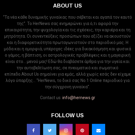
ABOUT US
“Τα νέα κάθε δυναμικής γυναίκας που σέβεται και αγαπά τον εαυτό
της”. Το HerNews σας ενημερώνει για ό,τι αφορά την
επικαιρότητα, την ψυχολογία και τις σχέσεις, την καριέρα και τη
μητρότητα. Οι συνεντεύξεις προσώπων που αξίζει να ακουστούν
και η διαφορετικότητα πρωταγωνιστούν στο περιοδικό μας. Η
μόδα και η ομορφιά, υπέροχες ιδέες για δικακόσμηση και φυσικά
ο γάμος, η βάπτιση, οι αστρολογικές προβλέψεις και η μαγειρική
είναι στο... μενού μας! Εδώ θα διαβάσετε άρθρα για την υγεία και
την αυτοβελτίωση σας, σε πνευματικό και σωματικό
επίπεδο.About Us σημαίνει για εμάς, αλλά χωρίς εσάς δεν είχαμε
λόγο ύπαρξης... “HerNews, το δικό σας Νo.1 Online περιοδικό για
την σύγχρονη γυναίκα”.
Contact us:
info@hernews.gr
FOLLOW US