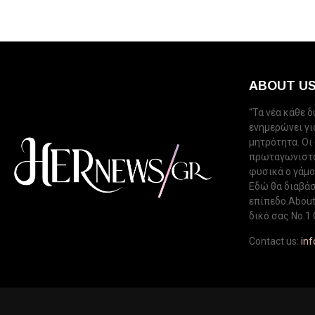
ABOUT U
“Τα νέα κάθε 
ενημερώνει για
μητρότητα. Οι
πρωταγωνιστού
φυσικά ο γάμος
Εδώ θα διαβάσ
επίπεδο.About 
δικό σας Νo.1 
Contact us:
in