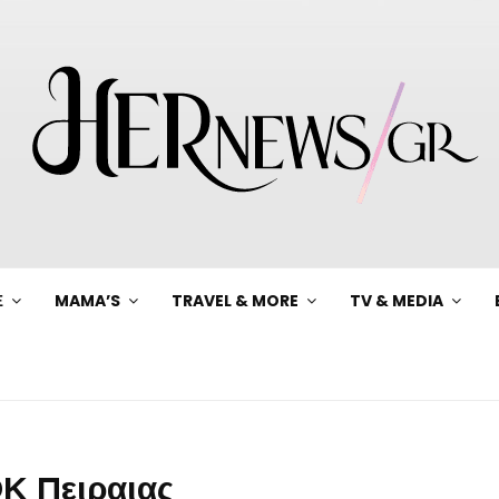
Ξ
MAMA’S
TRAVEL & MORE
TV & MEDIA
Κ Πειραιας