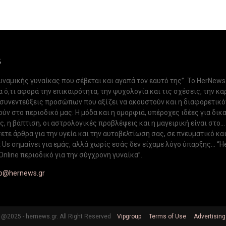
S
δυναμικής γυναίκας που σέβεται και αγαπά τον εαυτό της”. Το HerNews
 ό,τι αφορά την επικαιρότητα, την ψυχολογία και τις σχέσεις, την κα
 συνεντεύξεις προσώπων που αξίζει να ακουστούν και η διαφορετικ
ν στο περιοδικό μας. Η μόδα και η ομορφιά, υπέροχες ιδέες για δικ
, η βάπτιση, οι αστρολογικές προβλέψεις και η μαγειρική είναι στο...
ετε άρθρα για την υγεία και την αυτοβελτίωση σας, σε πνευματικό κα
Us σημαίνει για εμάς, αλλά χωρίς εσάς δεν είχαμε λόγο ύπαρξης... “H
Online περιοδικό για την σύγχρονη γυναίκα”.
fo@hernews.gr
@2025 - hernews.gr. All Right Reserved
Vipgroup
Terms of Use
Advertising