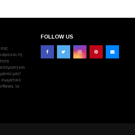
FOLLOW US
 σας
ριέρα και τη
ότητα
ακόσμηση και
 μενού μας!
ι σωματικό
erNews, το