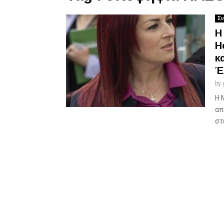
Συ
Η
H
κ
Έ
by
Η 
απ
στ