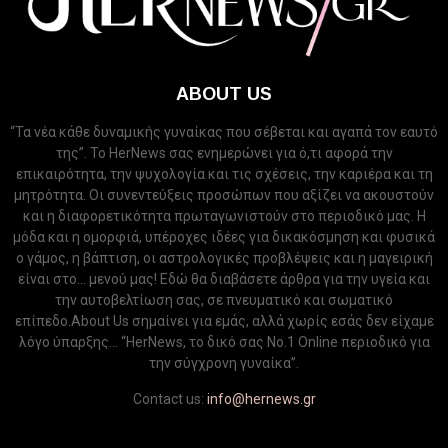
ABOUT US
“Τα νέα κάθε δυναμικής γυναίκας που σέβεται και αγαπά τον εαυτό
της”. Το HerNews σας ενημερώνει για ό,τι αφορά την
επικαιρότητα, την ψυχολογία και τις σχέσεις, την καριέρα και τη
μητρότητα. Οι συνεντεύξεις προσώπων που αξίζει να ακουστούν
και η διαφορετικότητα πρωταγωνιστούν στο περιοδικό μας. Η
μόδα και η ομορφιά, υπέροχες ιδέες για δικακόσμηση και φυσικά
ο γάμος, η βάπτιση, οι αστρολογικές προβλέψεις και η μαγειρική
είναι στο... μενού μας! Εδώ θα διαβάσετε άρθρα για την υγεία και
την αυτοβελτίωση σας, σε πνευματικό και σωματικό
επίπεδο.About Us σημαίνει για εμάς, αλλά χωρίς εσάς δεν είχαμε
λόγο ύπαρξης... “HerNews, το δικό σας Νo.1 Online περιοδικό για
την σύγχρονη γυναίκα”.
Contact us:
info@hernews.gr