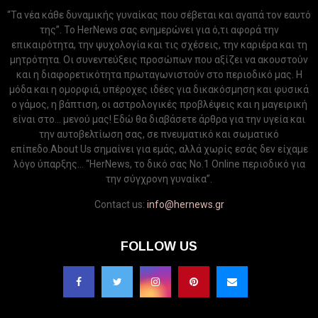
“Τα νέα κάθε δυναμικής γυναίκας που σέβεται και αγαπά τον εαυτό
της”. Το HerNews σας ενημερώνει για ό,τι αφορά την
επικαιρότητα, την ψυχολογία και τις σχέσεις, την καριέρα και τη
μητρότητα. Οι συνεντεύξεις προσώπων που αξίζει να ακουστούν
και η διαφορετικότητα πρωταγωνιστούν στο περιοδικό μας. Η
μόδα και η ομορφιά, υπέροχες ιδέες για δικακόσμηση και φυσικά
ο γάμος, η βάπτιση, οι αστρολογικές προβλέψεις και η μαγειρική
είναι στο... μενού μας! Εδώ θα διαβάσετε άρθρα για την υγεία και
την αυτοβελτίωση σας, σε πνευματικό και σωματικό
επίπεδο.About Us σημαίνει για εμάς, αλλά χωρίς εσάς δεν είχαμε
λόγο ύπαρξης... “HerNews, το δικό σας Νo.1 Online περιοδικό για
την σύγχρονη γυναίκα”.
Contact us:
info@hernews.gr
FOLLOW US