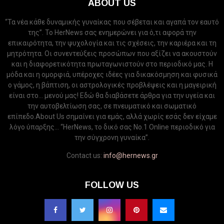
ABOUT US
“Τα νέα κάθε δυναμικής γυναίκας που σέβεται και αγαπά τον εαυτό
της”. Το HerNews σας ενημερώνει για ό,τι αφορά την
επικαιρότητα, την ψυχολογία και τις σχέσεις, την καριέρα και τη
μητρότητα. Οι συνεντεύξεις προσώπων που αξίζει να ακουστούν
και η διαφορετικότητα πρωταγωνιστούν στο περιοδικό μας. Η
μόδα και η ομορφιά, υπέροχες ιδέες για δικακόσμηση και φυσικά
ο γάμος, η βάπτιση, οι αστρολογικές προβλέψεις και η μαγειρική
είναι στο... μενού μας! Εδώ θα διαβάσετε άρθρα για την υγεία και
την αυτοβελτίωση σας, σε πνευματικό και σωματικό
επίπεδο.About Us σημαίνει για εμάς, αλλά χωρίς εσάς δεν είχαμε
λόγο ύπαρξης... “HerNews, το δικό σας Νo.1 Online περιοδικό για
την σύγχρονη γυναίκα”.
Contact us:
info@hernews.gr
FOLLOW US