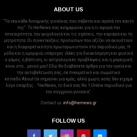
ABOUT US
“Τα νέα κάθε δυναμικής γυναίκας που σέβεται και αγαπά τον εαυτό
της”. Το HerNews σας ενημερώνει για ό,τι αφορά την
επικαιρότητα, την ψυχολογία και τις σχέσεις, την καριέρα και τη
μητρότητα. Οι συνεντεύξεις προσώπων που αξίζει να ακουστούν
και η διαφορετικότητα πρωταγωνιστούν στο περιοδικό μας. Η
μόδα και η ομορφιά, υπέροχες ιδέες για δικακόσμηση και φυσικά
ο γάμος, η βάπτιση, οι αστρολογικές προβλέψεις και η μαγειρική
είναι στο... μενού μας! Εδώ θα διαβάσετε άρθρα για την υγεία και
την αυτοβελτίωση σας, σε πνευματικό και σωματικό
επίπεδο.About Us σημαίνει για εμάς, αλλά χωρίς εσάς δεν είχαμε
λόγο ύπαρξης... “HerNews, το δικό σας Νo.1 Online περιοδικό για
την σύγχρονη γυναίκα”.
Contact us:
info@hernews.gr
FOLLOW US