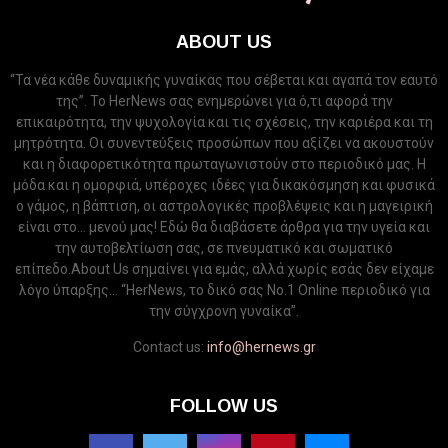
ABOUT US
“Τα νέα κάθε δυναμικής γυναίκας που σέβεται και αγαπά τον εαυτό
της”. Το HerNews σας ενημερώνει για ό,τι αφορά την
επικαιρότητα, την ψυχολογία και τις σχέσεις, την καριέρα και τη
μητρότητα. Οι συνεντεύξεις προσώπων που αξίζει να ακουστούν
και η διαφορετικότητα πρωταγωνιστούν στο περιοδικό μας. Η
μόδα και η ομορφιά, υπέροχες ιδέες για δικακόσμηση και φυσικά
ο γάμος, η βάπτιση, οι αστρολογικές προβλέψεις και η μαγειρική
είναι στο... μενού μας! Εδώ θα διαβάσετε άρθρα για την υγεία και
την αυτοβελτίωση σας, σε πνευματικό και σωματικό
επίπεδο.About Us σημαίνει για εμάς, αλλά χωρίς εσάς δεν είχαμε
λόγο ύπαρξης... “HerNews, το δικό σας Νo.1 Online περιοδικό για
την σύγχρονη γυναίκα”.
Contact us:
info@hernews.gr
FOLLOW US