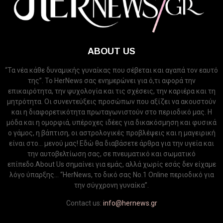
ABOUT US
“Τα νέα κάθε δυναμικής γυναίκας που σέβεται και αγαπά τον εαυτό
της”. Το HerNews σας ενημερώνει για ό,τι αφορά την
επικαιρότητα, την ψυχολογία και τις σχέσεις, την καριέρα και τη
μητρότητα. Οι συνεντεύξεις προσώπων που αξίζει να ακουστούν
και η διαφορετικότητα πρωταγωνιστούν στο περιοδικό μας. Η
μόδα και η ομορφιά, υπέροχες ιδέες για δικακόσμηση και φυσικά
ο γάμος, η βάπτιση, οι αστρολογικές προβλέψεις και η μαγειρική
είναι στο... μενού μας! Εδώ θα διαβάσετε άρθρα για την υγεία και
την αυτοβελτίωση σας, σε πνευματικό και σωματικό
επίπεδο.About Us σημαίνει για εμάς, αλλά χωρίς εσάς δεν είχαμε
λόγο ύπαρξης... “HerNews, το δικό σας Νo.1 Online περιοδικό για
την σύγχρονη γυναίκα”.
Contact us:
info@hernews.gr