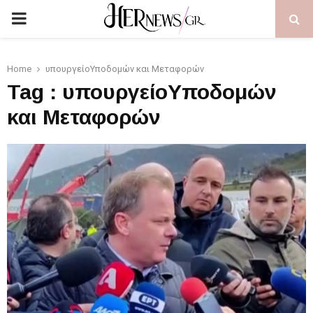
PRIMARY
MENU
Home
υπουργείοΥποδομών και Μεταφορών
Tag : υπουργείοΥποδομών
και Μεταφορών